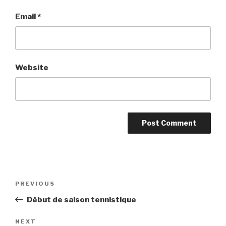
Email
*
Website
Post
PREVIOUS
Previous
navigation
Post
Début de saison tennistique
NEXT
Next