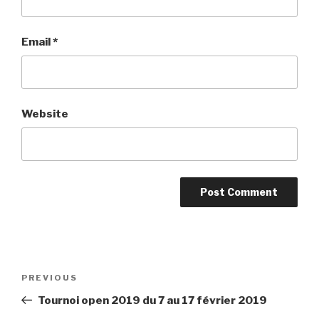
Email
*
Website
Post
PREVIOUS
Previous
navigation
Post
Tournoi open 2019 du 7 au 17 février 2019