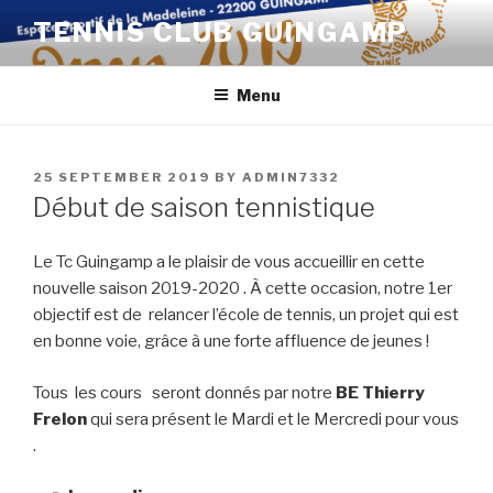
Skip
TENNIS CLUB GUINGAMP
to
content
Menu
POSTED
25 SEPTEMBER 2019
BY
ADMIN7332
ON
Début de saison tennistique
Le Tc Guingamp a le plaisir de vous accueillir en cette
nouvelle saison 2019-2020 .
À cette occasion, notre 1er
objectif est de relancer l’école de tennis, un projet qui est
en bonne voie, grâce à une forte affluence de jeunes !
Tous les cours seront donnés par notre
BE Thierry
Frelon
qui sera présent le Mardi et le Mercredi pour vous
.