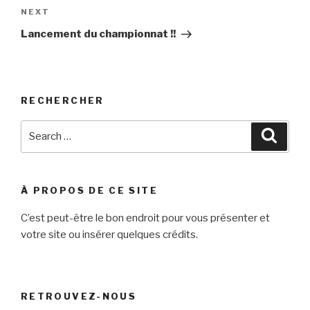
NEXT
Next
Post
Lancement du championnat !!
RECHERCHER
Search
Searc
for:
À PROPOS DE CE SITE
C’est peut-être le bon endroit pour vous présenter et
votre site ou insérer quelques crédits.
RETROUVEZ-NOUS