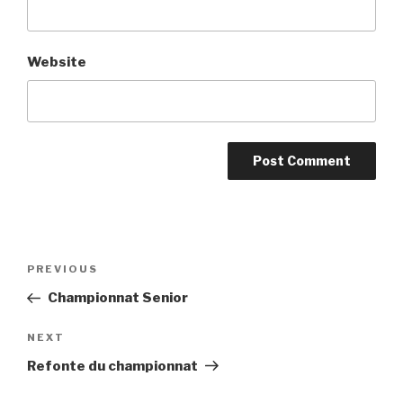
Website
Post
PREVIOUS
Previous
navigation
Post
Championnat Senior
NEXT
Next
Post
Refonte du championnat