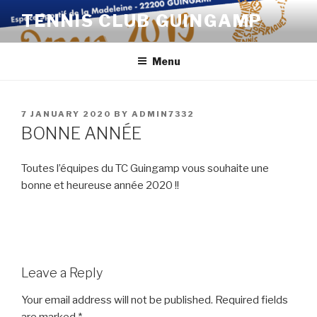
Skip
TENNIS CLUB GUINGAMP
to
content
Menu
POSTED
7 JANUARY 2020
BY
ADMIN7332
ON
BONNE ANNÉE
Toutes l’équipes du TC Guingamp vous souhaite une
bonne et heureuse année 2020 !!
Leave a Reply
Your email address will not be published.
Required fields
are marked
*