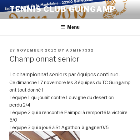
Skip
TENNIS CLUB GUINGAMP
to
content
Menu
POSTED
27 NOVEMBER 2019
BY
ADMIN7332
ON
Championnat senior
Le championnat seniors
par équipes continue .
Ce dimanche 17 novembre les 3 équipes du TC Guingamp
ont tout donné !
L’équipe 1 qui jouait contre Louvigne du desert on
perdu 2/4
L’équipe 2 qui a rencontré Paimpol à remporté la victoire
5/0
L’équipe 3 qui a joué à St Agathon à gagner0/5