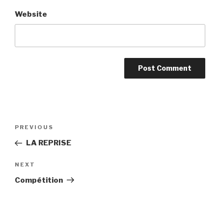
Website
Post
PREVIOUS
Previous
navigation
Post
LA REPRISE
NEXT
Next
Post
Compétition