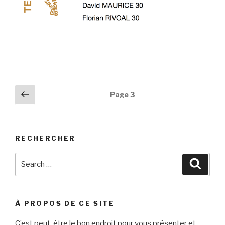
Posts
Previous
Page
3
page
navigation
RECHERCHER
Search
Searc
for:
À PROPOS DE CE SITE
C’est peut-être le bon endroit pour vous présenter et