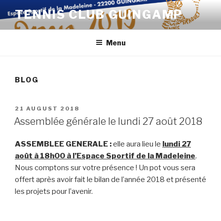
Skip
TENNIS CLUB GUINGAMP
to
content
Menu
BLOG
POSTED
21 AUGUST 2018
ON
Assemblée générale le lundi 27 août 2018
ASSEMBLEE GENERALE :
elle aura lieu le
lundi 27
août à 18h00 à l’Espace Sportif de la Madeleine
.
Nous comptons sur votre présence ! Un pot vous sera
offert après avoir fait le bilan de l’année 2018 et présenté
les projets pour l’avenir.