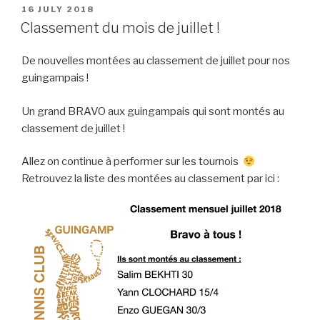
POSTED
16 JULY 2018
ON
Classement du mois de juillet !
De nouvelles montées au classement de juillet pour nos
guingampais !
Un grand BRAVO aux guingampais qui sont montés au
classement de juillet !
Allez on continue à performer sur les tournois
Retrouvez la liste des montées au classement par ici :